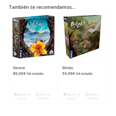
También te recomendamos…
Revive
Bitoku
80,00
€
59,99
€
IVA incluído
IVA incluído
Añadir al
Mostrar
Añadir al
Mostrar
carrito
detalles
carrito
detalles