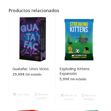
Productos relacionados
Guatafac: Unos Vicios
Exploding Kittens:
Expansión
29,99
€
IVA incluído
5,99
€
IVA incluído
Leer más
Mostrar
Añadir al
Mostrar
detalles
carrito
detalles