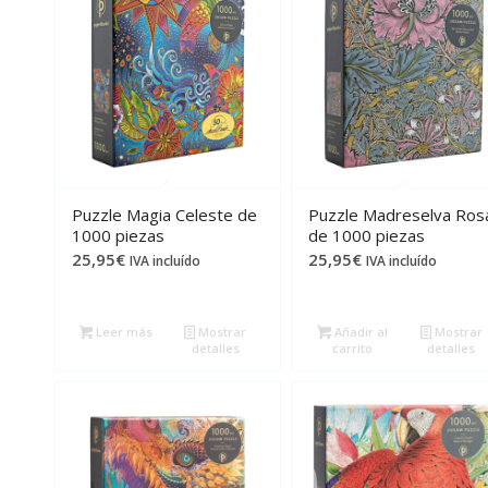
Puzzle Magia Celeste de
Puzzle Madreselva Ros
1000 piezas
de 1000 piezas
25,95
€
25,95
€
IVA incluído
IVA incluído
Leer más
Mostrar
Añadir al
Mostrar
detalles
carrito
detalles