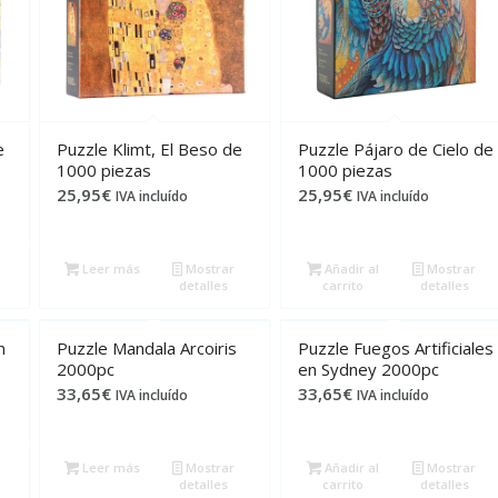
e
Puzzle Klimt, El Beso de
Puzzle Pájaro de Cielo de
1000 piezas
1000 piezas
25,95
€
25,95
€
IVA incluído
IVA incluído
Leer más
Mostrar
Añadir al
Mostrar
detalles
carrito
detalles
n
Puzzle Mandala Arcoiris
Puzzle Fuegos Artificiales
2000pc
en Sydney 2000pc
33,65
€
33,65
€
IVA incluído
IVA incluído
Leer más
Mostrar
Añadir al
Mostrar
detalles
carrito
detalles