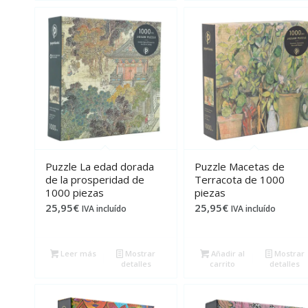
Puzzle La edad dorada
Puzzle Macetas de
de la prosperidad de
Terracota de 1000
1000 piezas
piezas
25,95
€
25,95
€
IVA incluído
IVA incluído
Leer más
Mostrar
Añadir al
Mostrar
detalles
carrito
detalles