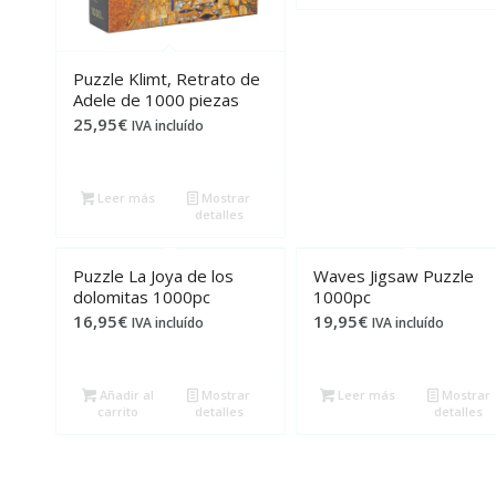
Puzzle Klimt, Retrato de
Adele de 1000 piezas
25,95
€
IVA incluído
Leer más
Mostrar
detalles
Puzzle La Joya de los
Waves Jigsaw Puzzle
dolomitas 1000pc
1000pc
16,95
€
19,95
€
IVA incluído
IVA incluído
Añadir al
Mostrar
Leer más
Mostrar
carrito
detalles
detalles