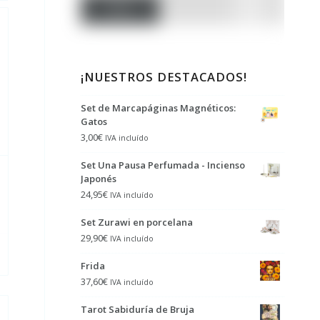
Filtro
¡NUESTROS DESTACADOS!
Set de Marcapáginas Magnéticos:
Gatos
3,00
€
IVA incluído
Set Una Pausa Perfumada - Incienso
Japonés
24,95
€
IVA incluído
Set Zurawi en porcelana
29,90
€
IVA incluído
Frida
37,60
€
IVA incluído
Tarot Sabiduría de Bruja