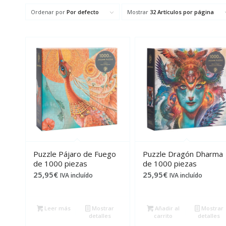
Ordenar por
Por defecto
Mostrar
32 Artículos por página
Puzzle Pájaro de Fuego
Puzzle Dragón Dharma
de 1000 piezas
de 1000 piezas
25,95
€
25,95
€
IVA incluído
IVA incluído
Leer más
Mostrar
Añadir al
Mostrar
detalles
carrito
detalles