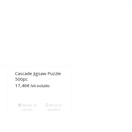
Cascade Jigsaw Puzzle
500pc
17,40
€
IVA incluído
Añadir al
Mostrar
carrito
detalles