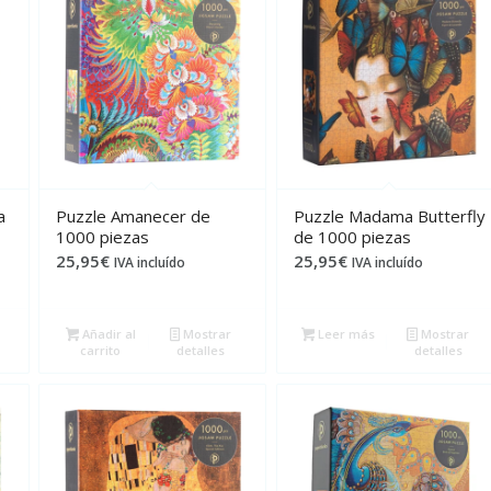
a
Puzzle Amanecer de
Puzzle Madama Butterfly
1000 piezas
de 1000 piezas
25,95
€
25,95
€
IVA incluído
IVA incluído
Añadir al
Mostrar
Leer más
Mostrar
carrito
detalles
detalles