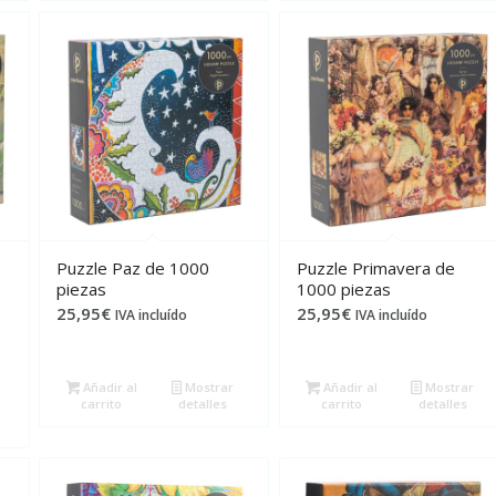
Puzzle Paz de 1000
Puzzle Primavera de
piezas
1000 piezas
25,95
€
25,95
€
IVA incluído
IVA incluído
Añadir al
Mostrar
Añadir al
Mostrar
carrito
detalles
carrito
detalles