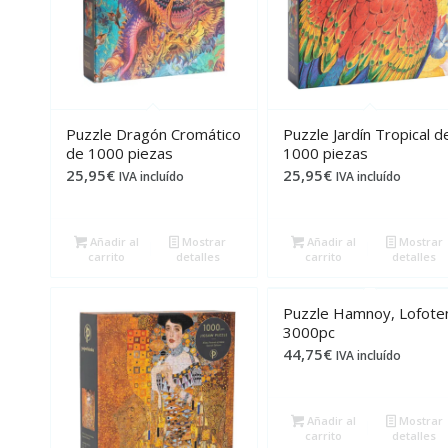
Puzzle Dragón Cromático
Puzzle Jardín Tropical d
de 1000 piezas
1000 piezas
25,95
€
25,95
€
IVA incluído
IVA incluído
Añadir al
Mostrar
Añadir al
Mostrar
carrito
detalles
carrito
detalles
Puzzle Hamnoy, Lofote
3000pc
44,75
€
IVA incluído
Añadir al
Mostrar
carrito
detalles