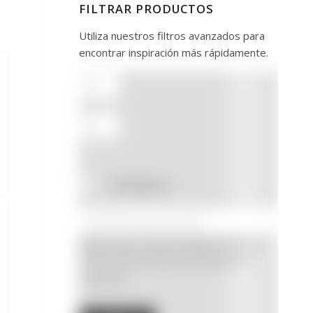
FILTRAR PRODUCTOS
Utiliza nuestros filtros avanzados para
encontrar inspiración más rápidamente.
En oferta
(0)
Búsqueda por nombre, categoría, referencia
interna o SKU (Introduce un mínimo de 3
caracteres)