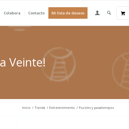
Colabora
Contacto
Mi lista de deseos
a Veinte!
Inicio
/
Tienda
/
Entretenimiento
/
Puzzles y pasatiempos