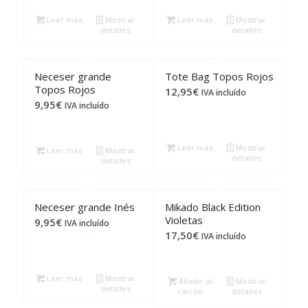
Leer más
Mostrar
Leer más
Mostrar
detalles
detalles
Neceser grande
Tote Bag Topos Rojos
Topos Rojos
12,95
€
IVA incluído
9,95
€
IVA incluído
Leer más
Mostrar
Leer más
Mostrar
detalles
detalles
Neceser grande Inés
Mikado Black Edition
Violetas
9,95
€
IVA incluído
17,50
€
IVA incluído
Leer más
Mostrar
Añadir al
Mostrar
detalles
carrito
detalles