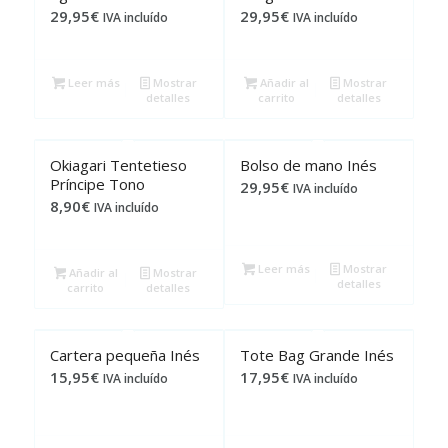
29,95
€
29,95
€
IVA incluído
IVA incluído
Leer más
Mostrar
Añadir al
Mostrar
detalles
carrito
detalles
Okiagari Tentetieso
Bolso de mano Inés
Príncipe Tono
29,95
€
IVA incluído
8,90
€
IVA incluído
Leer más
Mostrar
Añadir al
Mostrar
detalles
carrito
detalles
Cartera pequeña Inés
Tote Bag Grande Inés
15,95
€
17,95
€
IVA incluído
IVA incluído