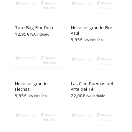
Leer más
Mostrar
Leer más
Mostrar
detalles
detalles
Tote Bag Flor Roja
Neceser grande Flor
Azul
12,95
€
IVA incluído
9,95
€
IVA incluído
Leer más
Mostrar
Leer más
Mostrar
detalles
detalles
Neceser grande
Las Cien Poemas del
Flechas
Arte del Té
9,95
€
22,00
€
IVA incluído
IVA incluído
Leer más
Mostrar
Leer más
Mostrar
detalles
detalles