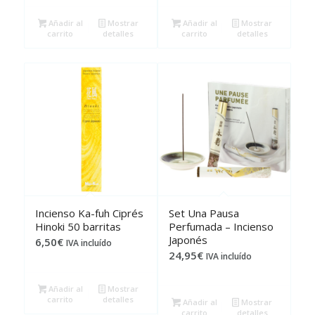
Añadir al
Mostrar
Añadir al
Mostrar
carrito
detalles
carrito
detalles
Incienso Ka-fuh Ciprés
Set Una Pausa
Hinoki 50 barritas
Perfumada – Incienso
Japonés
6,50
€
IVA incluído
24,95
€
IVA incluído
Añadir al
Mostrar
carrito
detalles
Añadir al
Mostrar
carrito
detalles