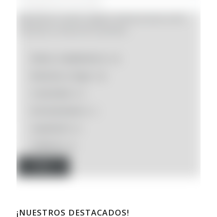
Búsqueda por nombre, categoría, referencia interna o SKU
(Introduce un mínimo de 3 caracteres)
Moda y complementos
(34)
Bienestar y Hogar
(96)
Creatividad
(27)
Entretenimiento
(1)
Liquidación
(0)
Solidarios
(0)
Filtro
¡NUESTROS DESTACADOS!