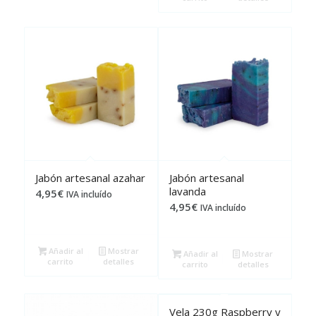
Jabón artesanal azahar
Jabón artesanal
lavanda
4,95
€
IVA incluído
4,95
€
IVA incluído
Añadir al
Mostrar
Añadir al
Mostrar
carrito
detalles
carrito
detalles
Vela 230g Raspberry y