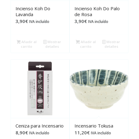
Incienso Koh Do
Incienso Koh Do Palo
Lavanda
de Rosa
3,90
€
3,90
€
IVA incluído
IVA incluído
Añadir al
Mostrar
Añadir al
Mostrar
carrito
detalles
carrito
detalles
Ceniza para Incensario
Incensario Tokusa
8,90
€
11,20
€
IVA incluído
IVA incluído