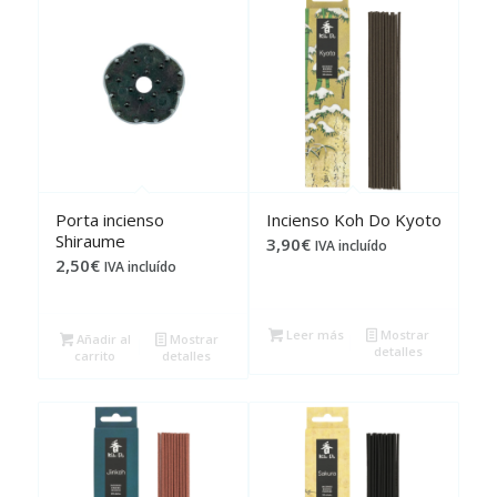
Porta incienso
Incienso Koh Do Kyoto
Shiraume
3,90
€
IVA incluído
2,50
€
IVA incluído
Leer más
Mostrar
Añadir al
Mostrar
detalles
carrito
detalles