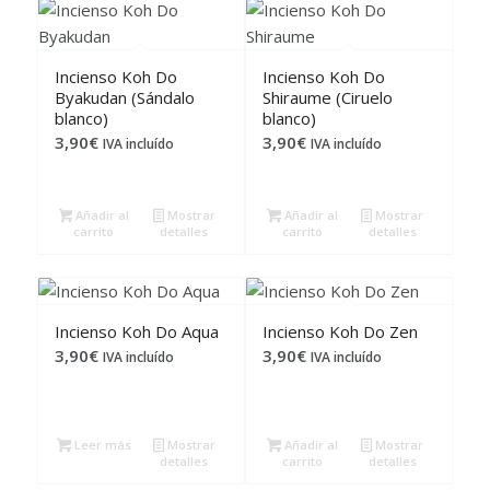
Incienso Koh Do
Incienso Koh Do
Byakudan (Sándalo
Shiraume (Ciruelo
blanco)
blanco)
3,90
€
3,90
€
IVA incluído
IVA incluído
Añadir al
Mostrar
Añadir al
Mostrar
carrito
detalles
carrito
detalles
Incienso Koh Do Aqua
Incienso Koh Do Zen
3,90
€
3,90
€
IVA incluído
IVA incluído
Leer más
Mostrar
Añadir al
Mostrar
detalles
carrito
detalles