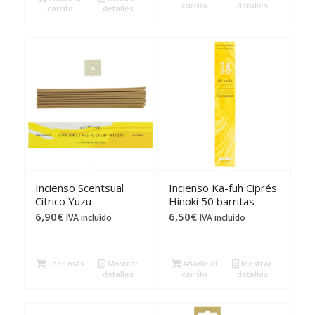
carrito
detalles
carrito
detalles
Incienso Scentsual
Incienso Ka-fuh Ciprés
Cítrico Yuzu
Hinoki 50 barritas
6,90
€
6,50
€
IVA incluído
IVA incluído
Leer más
Mostrar
Añadir al
Mostrar
detalles
carrito
detalles