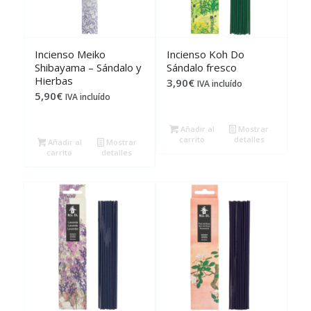
Incienso Meiko
Incienso Koh Do
Shibayama – Sándalo y
Sándalo fresco
Hierbas
3,90
€
IVA incluído
5,90
€
IVA incluído
Añadir al
Mostrar
carrito
detalles
Añadir al
Mostrar
carrito
detalles