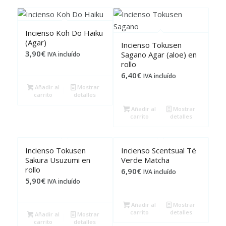
Incienso Koh Do Haiku
(Agar)
Incienso Tokusen
3,90
€
Sagano Agar (aloe) en
IVA incluído
rollo
6,40
€
IVA incluído
Añadir al
Mostrar
carrito
detalles
Añadir al
Mostrar
carrito
detalles
Incienso Tokusen
Incienso Scentsual Té
Sakura Usuzumi en
Verde Matcha
rollo
6,90
€
IVA incluído
5,90
€
IVA incluído
Añadir al
Mostrar
carrito
detalles
Añadir al
Mostrar
carrito
detalles