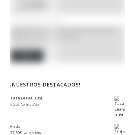
En oferta
(5)
Búsqueda por nombre, categoría, referencia interna o SKU
(Introduce un mínimo de 3 caracteres)
Filtro
¡NUESTROS DESTACADOS!
Taza Leana 0,35L
9,50
€
IVA incluído
Frida
37,60
€
IVA incluído