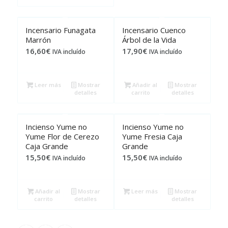
Incensario Funagata
Incensario Cuenco
Marrón
Árbol de la Vida
16,60
€
17,90
€
IVA incluído
IVA incluído
Leer más
Mostrar
Añadir al
Mostrar
detalles
carrito
detalles
Incienso Yume no
Incienso Yume no
Yume Flor de Cerezo
Yume Fresia Caja
Caja Grande
Grande
15,50
€
15,50
€
IVA incluído
IVA incluído
Añadir al
Mostrar
Leer más
Mostrar
carrito
detalles
detalles