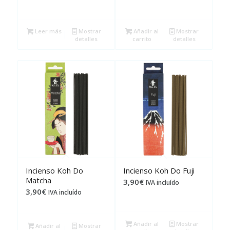
Leer más
Mostrar
Añadir al
Mostrar
detalles
carrito
detalles
Incienso Koh Do
Incienso Koh Do Fuji
Matcha
3,90
€
IVA incluído
3,90
€
IVA incluído
Añadir al
Mostrar
Añadir al
Mostrar