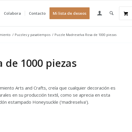
Colabora
Contacto
Mi lista de deseos
imiento
/
Puzzles y pasatiempos
/
Puzzle Madreselva Rosa de 1000 piezas
 de 1000 piezas
iento Arts and Crafts, creía que cualquier decoración es
aturales en su producción textil, como se aprecia en esta
odón estampado Honeysuckle (‘madreselva’).