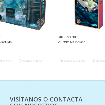
m
Dixit: Mirrors
21,99
€
A incluído
IVA incluído
l carrito
Mostrar detalles
Añadir al carrito
Mostrar
VISÍTANOS O CONTACTA