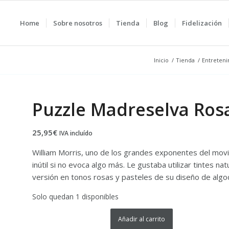
Home
Sobre nosotros
Tienda
Blog
Fidelización
Inicio
/
Tienda
/
Entreten
Puzzle Madreselva Rosa
25,95
€
IVA incluído
William Morris, uno de los grandes exponentes del movim
inútil si no evoca algo más. Le gustaba utilizar tintes n
versión en tonos rosas y pasteles de su diseño de alg
Solo quedan 1 disponibles
Añadir al carrito