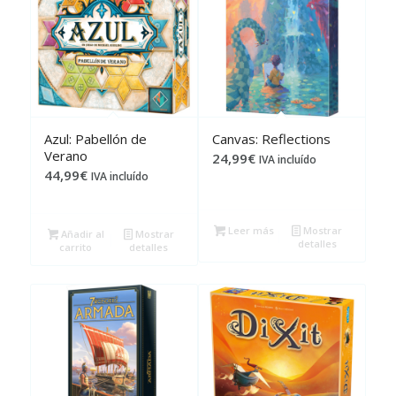
Azul: Pabellón de
Canvas: Reflections
Verano
24,99
€
IVA incluído
44,99
€
IVA incluído
Leer más
Mostrar
Añadir al
Mostrar
detalles
carrito
detalles