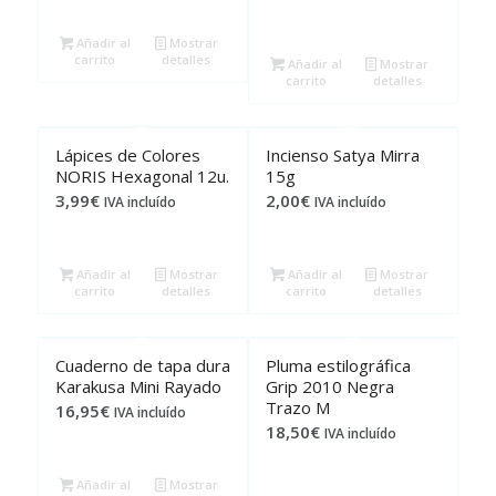
Añadir al
Mostrar
carrito
detalles
Añadir al
Mostrar
carrito
detalles
Lápices de Colores
Incienso Satya Mirra
NORIS Hexagonal 12u.
15g
3,99
€
2,00
€
IVA incluído
IVA incluído
Añadir al
Mostrar
Añadir al
Mostrar
carrito
detalles
carrito
detalles
Cuaderno de tapa dura
Pluma estilográfica
Karakusa Mini Rayado
Grip 2010 Negra
Trazo M
16,95
€
IVA incluído
18,50
€
IVA incluído
Añadir al
Mostrar