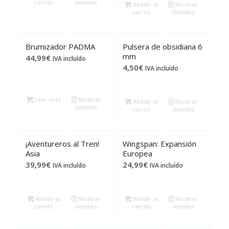
carrito
detalles
Añadir al
Mostrar
carrito
detalles
Brumizador PADMA
Pulsera de obsidiana 6
mm
44,99
€
IVA incluído
4,50
€
IVA incluído
Leer más
Mostrar
Añadir al
Mostrar
detalles
carrito
detalles
¡Aventureros al Tren!
Wingspan: Expansión
Asia
Europea
39,99
€
24,99
€
IVA incluído
IVA incluído
Añadir al
Mostrar
Añadir al
Mostrar
carrito
detalles
carrito
detalles