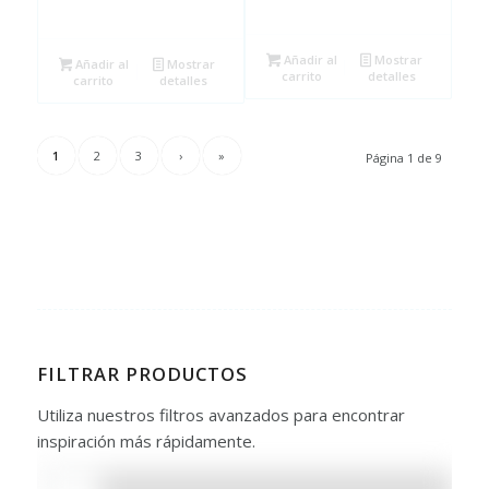
Añadir al
Mostrar
Añadir al
Mostrar
carrito
detalles
carrito
detalles
1
2
3
›
»
Página 1 de 9
FILTRAR PRODUCTOS
Utiliza nuestros filtros avanzados para encontrar
inspiración más rápidamente.