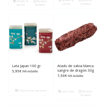
Añadir al
Mostrar
Añadir al
Mostrar
carrito
detalles
carrito
detalles
Lata Japan 100 gr.
Atado de salvia blanca
sangre de dragón 30g
5,95
€
IVA incluído
7,50
€
IVA incluído
Seleccionar opciones
Leer más
Mostrar
detalles