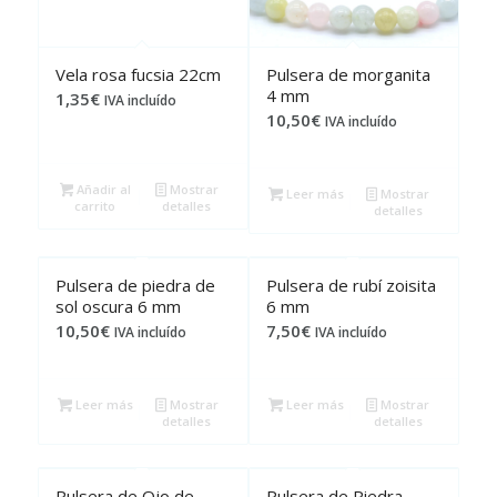
Vela rosa fucsia 22cm
Pulsera de morganita
4 mm
1,35
€
IVA incluído
10,50
€
IVA incluído
Añadir al
Mostrar
Leer más
Mostrar
carrito
detalles
detalles
Pulsera de piedra de
Pulsera de rubí zoisita
sol oscura 6 mm
6 mm
10,50
€
7,50
€
IVA incluído
IVA incluído
Leer más
Mostrar
Leer más
Mostrar
detalles
detalles
Pulsera de Ojo de
Pulsera de Piedra