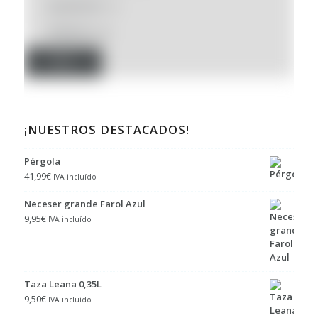
Liquidación
(1)
Solidarios
(0)
Filtro
¡NUESTROS DESTACADOS!
Pérgola
41,99
€
IVA incluído
Neceser grande Farol Azul
9,95
€
IVA incluído
Taza Leana 0,35L
9,50
€
IVA incluído