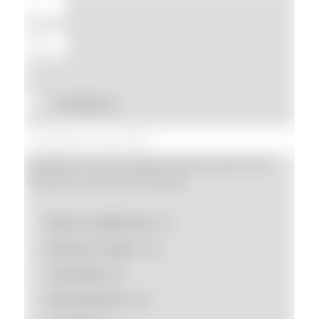
En oferta
(2)
Búsqueda por nombre, categoría, referencia interna o SKU
(Introduce un mínimo de 3 caracteres)
Moda y complementos
(0)
Bienestar y Hogar
(145)
Creatividad
(87)
Entretenimiento
(34)