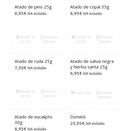
Atado de pino 25g
Atado de copal 35g
6,95
€
6,95
€
IVA incluído
IVA incluído
Añadir al
Mostrar
Añadir al
Mostrar
carrito
detalles
carrito
detalles
Atado de ruda 25g
Atado de salvia negra
y hierba santa 25g
7,50
€
IVA incluído
6,95
€
IVA incluído
Añadir al
Mostrar
Leer más
Mostrar
carrito
detalles
detalles
Atado de eucalipto
Dominó
30g
23,95
€
IVA incluído
6,95
€
IVA incluído