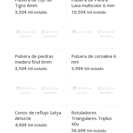
Tigre 6mm
Luna multicolor 6 mm
3,50
€
10,50
€
IVA incluído
IVA incluído
Añadir al
Mostrar
Leer más
Mostrar
carrito
detalles
detalles
Pulsera de piedras
Pulsera de cornalina 6
madera fósil 6mm
mm
3,50
€
3,99
€
IVA incluído
IVA incluído
Añadir al
Mostrar
Añadir al
Mostrar
carrito
detalles
carrito
detalles
Conos de reflujo Satya
Rotuladores
Almizcle
Triangulares Triplus
40u
4,90
€
IVA incluído
56,00
€
IVA incluído