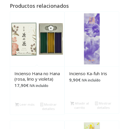
Productos relacionados
Incienso Hana no Hana
Incienso Ka-fuh Iris
(rosa, lirio y violeta)
9,90
€
IVA incluído
17,90
€
IVA incluído
Añadir al
Mostrar
Leer más
Mostrar
carrito
detalles
detalles