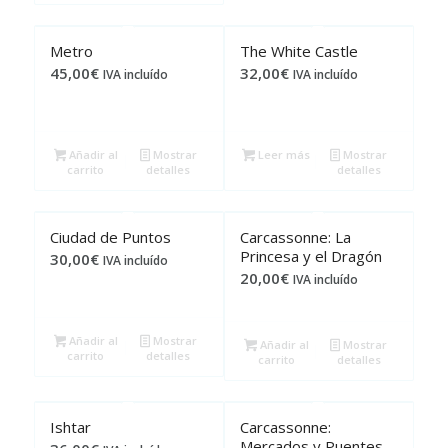
Metro
The White Castle
45,00
€
32,00
€
IVA incluído
IVA incluído
Añadir al
Mostrar
Leer más
Mostrar
carrito
detalles
detalles
Ciudad de Puntos
Carcassonne: La
Princesa y el Dragón
30,00
€
IVA incluído
20,00
€
IVA incluído
Añadir al
Mostrar
Añadir al
Mostrar
carrito
detalles
carrito
detalles
Ishtar
Carcassonne:
Mercados y Puentes