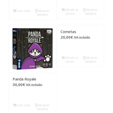
Añadir al
Mostrar
Leer más
Mostrar
carrito
detalles
detalles
Cometas
20,00
€
IVA incluído
Añadir al
Mostrar
carrito
detalles
Panda Royale
30,00
€
IVA incluído
Leer más
Mostrar
detalles