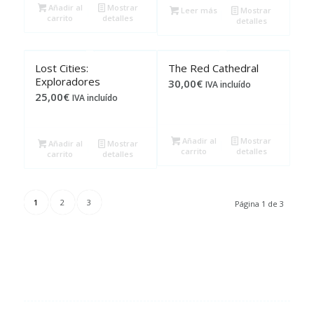
Añadir al
Mostrar
Leer más
Mostrar
carrito
detalles
detalles
Lost Cities:
The Red Cathedral
Exploradores
30,00
€
IVA incluído
25,00
€
IVA incluído
Añadir al
Mostrar
Añadir al
Mostrar
carrito
detalles
carrito
detalles
1
2
3
Página 1 de 3