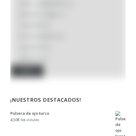
Moda y complementos
(0)
Bienestar y Hogar
(0)
Creatividad
(0)
Entretenimiento
(82)
Liquidación
(0)
Solidarios
(0)
Filtro
¡NUESTROS DESTACADOS!
Pulsera de ojo turco
4,50
€
IVA incluído