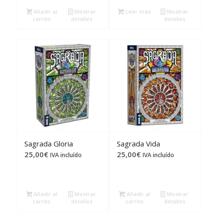
Añadir al
Mostrar
Leer más
Mostrar
carrito
detalles
detalles
Sagrada Gloria
Sagrada Vida
25,00
€
25,00
€
IVA incluído
IVA incluído
Añadir al
Mostrar
Añadir al
Mostrar
carrito
detalles
carrito
detalles