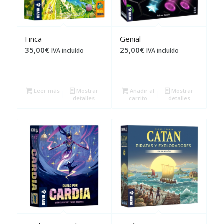
Finca
Genial
35,00
€
25,00
€
IVA incluído
IVA incluído
Leer más
Mostrar
Añadir al
Mostrar
detalles
carrito
detalles