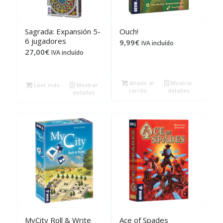
Sagrada: Expansión 5-
Ouch!
6 jugadores
9,99
€
IVA incluído
27,00
€
IVA incluído
Añadir al
Mostrar
Leer más
Mostrar
carrito
detalles
detalles
MyCity Roll & Write
Ace of Spades