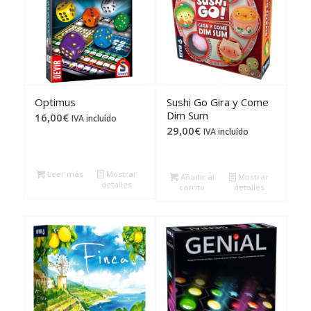
Optimus
Sushi Go Gira y Come
Dim Sum
16,00
€
IVA incluído
29,00
€
IVA incluído
Leer más
Mostrar
Añadir al
Mostrar
detalles
carrito
detalles