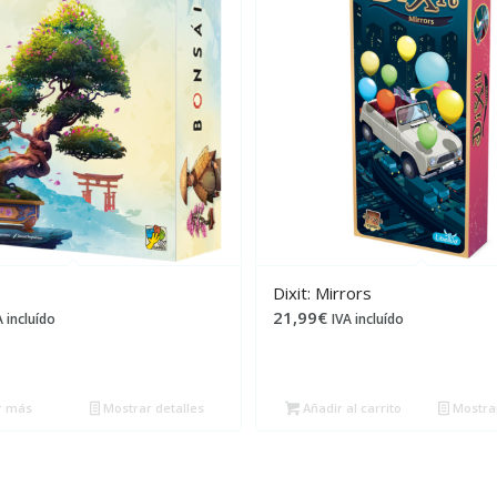
Dixit: Mirrors
21,99
€
A incluído
IVA incluído
r más
Mostrar detalles
Añadir al carrito
Mostrar