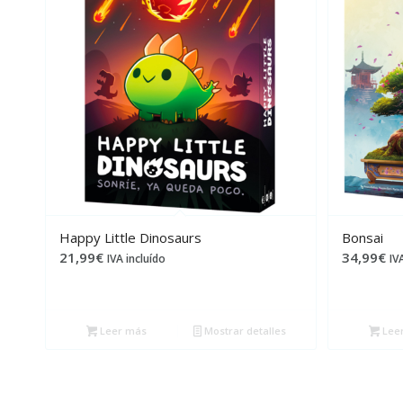
Happy Little Dinosaurs
Bonsai
21,99
€
34,99
€
IVA incluído
IV
Leer más
Mostrar detalles
Lee