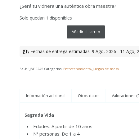
¿Será tu vidriera una auténtica obra maestra?
Solo quedan 1 disponibles
Añadir al carrito
Fechas de entrega estimadas: 9 Ago, 2026 - 11 Ago, 
SKU:
1JM10245
Categorías:
Entretenimiento
,
Juegos de mesa
Información adicional
Otros datos
Valoraciones (0
Sagrada Vida
Edades: A partir de 10 años
Nº personas: De 1 a 4