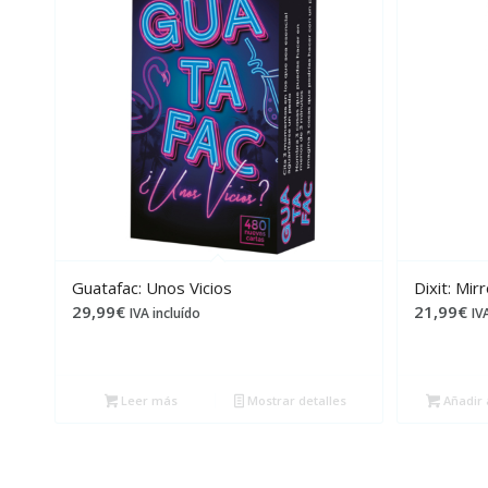
Guatafac: Unos Vicios
Dixit: Mir
29,99
€
21,99
€
IVA incluído
IV
Leer más
Mostrar detalles
Añadir a