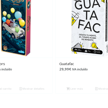
rors
Guatafac
29,99
€
A incluído
IVA incluído
l carrito
Mostrar detalles
Leer más
Mostrar