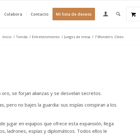
Colabora
Contacto
Mi lista de deseos
Inicio
/
Tienda
/
Entretenimiento
/
Juegos de mesa
/
7 Wonders: Cities
 oro, se forjan alianzas y se desvelan secretos.
s, pero no bajes la guardia: sus espías conspiran a los
d de jugar en equipos que ofrece esta expansión, llega
s, ladrones, espías y diplomáticos. Todos ellos le