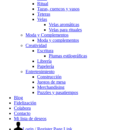
Ritual
Tazas, cuencos y vasos
Teteras
Velas
Velas aromáticas
Velas para rituales
Moda y Complementos
Moda y complementos
Creatividad
Escritura
Plumas estilográficas
Librería
Papelería
Entretenimiento
Construcción
Juegos de mesa
Merchandising
Puzzles y pasatiempos
Blog
Fidelización
Colabora
Contacto
Mi lista de deseos
Login / Register Page Link