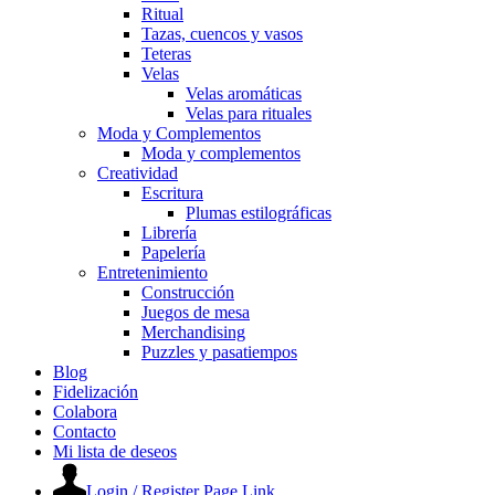
Ritual
Tazas, cuencos y vasos
Teteras
Velas
Velas aromáticas
Velas para rituales
Moda y Complementos
Moda y complementos
Creatividad
Escritura
Plumas estilográficas
Librería
Papelería
Entretenimiento
Construcción
Juegos de mesa
Merchandising
Puzzles y pasatiempos
Blog
Fidelización
Colabora
Contacto
Mi lista de deseos
Login / Register Page Link