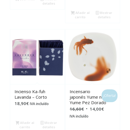
original
actual
detalles
era:
es:
Añadir al
Mostrar
16,60€.
14,00€.
carrito
detalles
Incienso Ka-fuh
Incensario
¡Oferta!
Lavanda – Corto
japonés Yume no
Yume Pez Dorado
18,90
€
IVA incluído
El
El
16,60
€
14,00
€
precio
precio
IVA incluído
original
actual
Añadir al
Mostrar
carrito
detalles
era:
es: