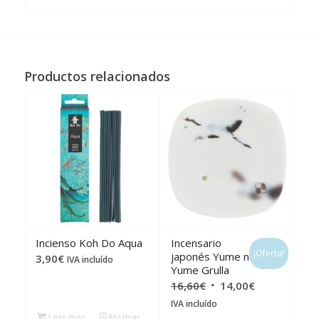
Productos relacionados
Incienso Koh Do Aqua
Incensario
¡Oferta!
japonés Yume no
3,90
€
IVA incluído
Yume Grulla
El
El
16,60
€
14,00
€
precio
precio
IVA incluído
Leer más
Mostrar