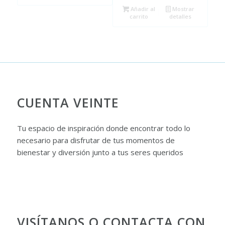
Añadir al
Mostrar
16,60€.
14,00€.
carrito
detalles
CUENTA VEINTE
Tu espacio de inspiración donde encontrar todo lo
necesario para disfrutar de tus momentos de
bienestar y diversión junto a tus seres queridos
VISÍTANOS O CONTACTA CON