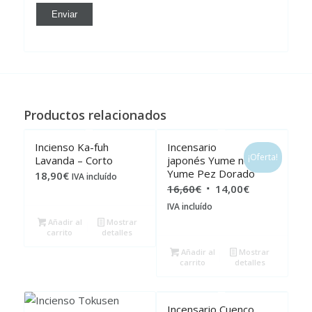
Productos relacionados
Incienso Ka-fuh
Incensario
¡Oferta!
Lavanda – Corto
japonés Yume no
Yume Pez Dorado
18,90
€
IVA incluído
El
El
16,60
€
14,00
€
precio
precio
IVA incluído
original
actual
Añadir al
Mostrar
carrito
detalles
era:
es:
Añadir al
Mostrar
16,60€.
14,00€.
carrito
detalles
Incensario Cuenco