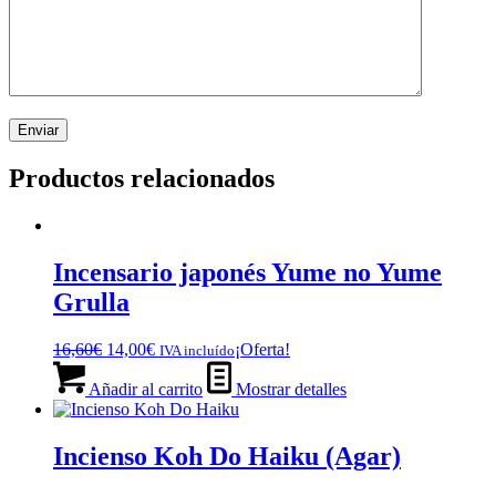
Productos relacionados
Incensario japonés Yume no Yume
Grulla
El
El
16,60
€
14,00
€
¡Oferta!
IVA incluído
precio
precio
original
actual
Añadir al carrito
Mostrar detalles
era:
es:
16,60€.
14,00€.
Incienso Koh Do Haiku (Agar)