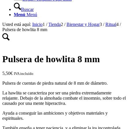
Buscar
Menú
Menú
Usted está aquí:
Inicio
1
/
Tienda
2
/
Bienestar y Hogar
3
/
Ritual
4
/
Pulsera de howlita 8 mm
Pulsera de howlita 8 mm
5,50
€
IVA incluído
Pulsera de cuentas de piedra natural de 8 mm de diámetro.
La hawlita se caracteriza por ser una piedra extremadamente
relajante. Debajo de la almohada combate el insomnio, sobre todo el
causado por una mente hiperactiva.
Ayuda a conseguir las ambiciones y objetivos materiales y
espirituales.
También enseña a tener paciencia, y a eliminar la ira incontrolada.