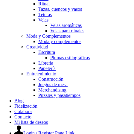
Ritual
Tazas, cuencos y vasos
Teteras
Velas
Velas aromáticas
Velas para rituales
Moda y Complementos
Moda y complementos
Creatividad
Escritura
Plumas estilográficas
Librería
Papelería
Entretenimiento
Construcción
Juegos de mesa
Merchandising
Puzzles y pasatiempos
Blog
Fidelización
Colabora
Contacto
Mi lista de deseos
Login / Register Page Link