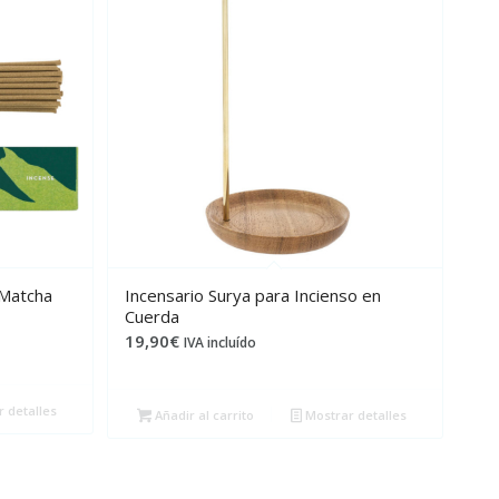
 Matcha
Incensario Surya para Incienso en
Cuerda
19,90
€
IVA incluído
 detalles
Añadir al carrito
Mostrar detalles