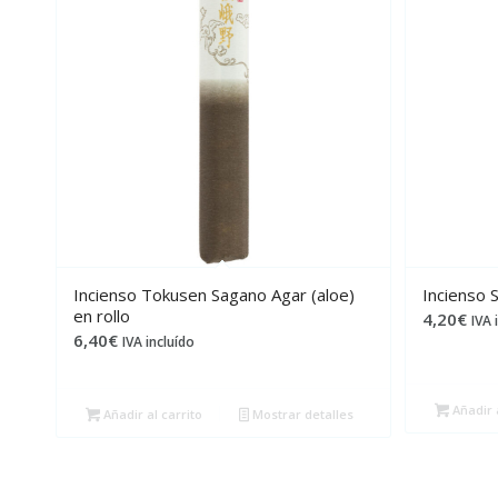
Incienso Tokusen Sagano Agar (aloe)
Incienso S
en rollo
4,20
€
IVA 
6,40
€
IVA incluído
Añadir a
Añadir al carrito
Mostrar detalles