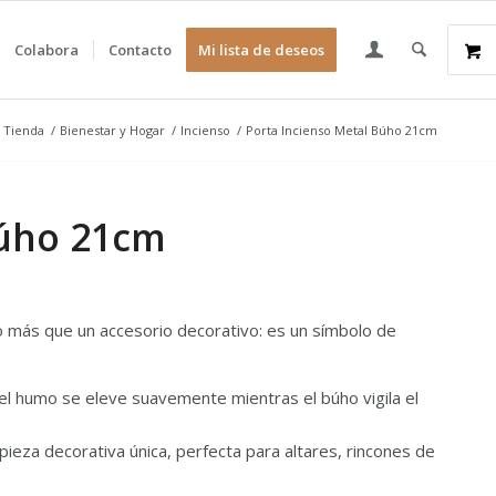
Colabora
Contacto
Mi lista de deseos
Tienda
/
Bienestar y Hogar
/
Incienso
/
Porta Incienso Metal Búho 21cm
Búho 21cm
más que un accesorio decorativo: es un símbolo de
 el humo se eleve suavemente mientras el búho vigila el
pieza decorativa única, perfecta para altares, rincones de