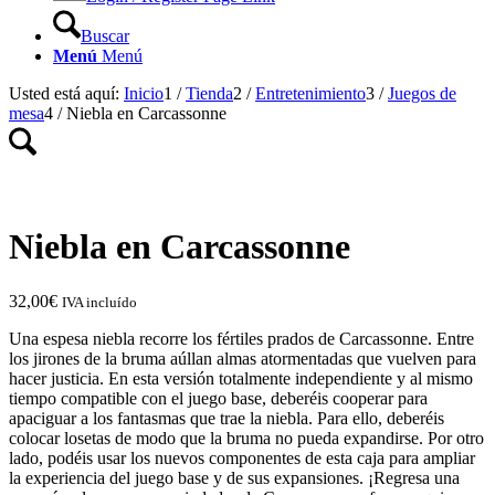
Buscar
Menú
Menú
Usted está aquí:
Inicio
1
/
Tienda
2
/
Entretenimiento
3
/
Juegos de
mesa
4
/
Niebla en Carcassonne
Niebla en Carcassonne
32,00
€
IVA incluído
Una espesa niebla recorre los fértiles prados de Carcassonne. Entre
los jirones de la bruma aúllan almas atormentadas que vuelven para
hacer justicia. En esta versión totalmente independiente y al mismo
tiempo compatible con el juego base, deberéis cooperar para
apaciguar a los fantasmas que trae la niebla. Para ello, deberéis
colocar losetas de modo que la bruma no pueda expandirse. Por otro
lado, podéis usar los nuevos componentes de esta caja para ampliar
la experiencia del juego base y de sus expansiones. ¡Regresa una