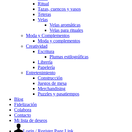
Ritual
Tazas, cuencos y vasos
Teteras
Velas
Velas aromáticas
Velas para rituales
Moda y Complementos
Moda y complementos
Creatividad
Escritura
Plumas estilográficas
Librería
Papelería
Entretenimiento
Construcción
Juegos de mesa
Merchandising
Puzzles y pasatiempos
Blog
Fidelización
Colabora
Contacto
Mi lista de deseos
Login / Register Page Link