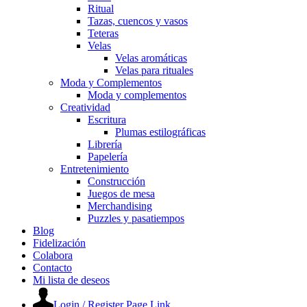
Ritual
Tazas, cuencos y vasos
Teteras
Velas
Velas aromáticas
Velas para rituales
Moda y Complementos
Moda y complementos
Creatividad
Escritura
Plumas estilográficas
Librería
Papelería
Entretenimiento
Construcción
Juegos de mesa
Merchandising
Puzzles y pasatiempos
Blog
Fidelización
Colabora
Contacto
Mi lista de deseos
Login / Register Page Link