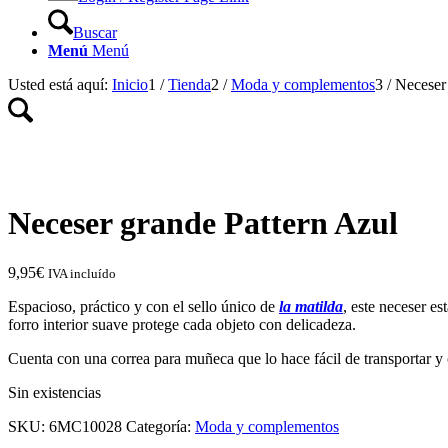
Buscar
Menú
Menú
Usted está aquí:
Inicio
1
/
Tienda
2
/
Moda y complementos
3
/
Neceser
Neceser grande Pattern Azul
9,95
€
IVA incluído
Espacioso, práctico y con el sello único de
la matilda
, este neceser es
forro interior suave protege cada objeto con delicadeza.
Cuenta con una correa para muñeca que lo hace fácil de transportar 
Sin existencias
SKU:
6MC10028
Categoría:
Moda y complementos