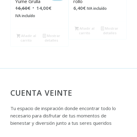
Yume Grulla
rollo
El
El
16,60
€
14,00
€
6,40
€
IVA incluído
precio
precio
IVA incluído
original
actual
Añadir al
Mostrar
era:
es:
carrito
detalles
Añadir al
Mostrar
16,60€.
14,00€.
carrito
detalles
CUENTA VEINTE
Tu espacio de inspiración donde encontrar todo lo
necesario para disfrutar de tus momentos de
bienestar y diversión junto a tus seres queridos