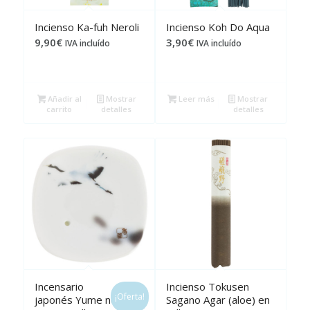
Incienso Ka-fuh Neroli
Incienso Koh Do Aqua
9,90
€
3,90
€
IVA incluído
IVA incluído
Añadir al
Mostrar
Leer más
Mostrar
carrito
detalles
detalles
Incensario
Incienso Tokusen
¡Oferta!
japonés Yume no
Sagano Agar (aloe) en