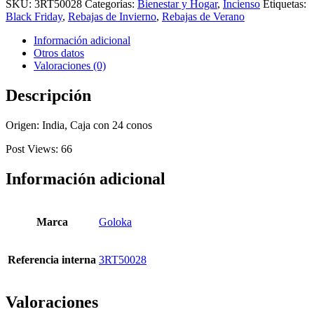
SKU:
3RT50028
Categorías:
Bienestar y Hogar
,
Incienso
Etiquetas:
Nag
Black Friday
,
Rebajas de Invierno
,
Rebajas de Verano
Champa
cantidad
Información adicional
Otros datos
Valoraciones (0)
Descripción
Origen: India, Caja con 24 conos
Post Views:
66
Información adicional
Marca
Goloka
Referencia interna
3RT50028
Valoraciones