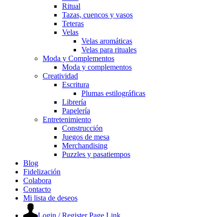
Ritual
Tazas, cuencos y vasos
Teteras
Velas
Velas aromáticas
Velas para rituales
Moda y Complementos
Moda y complementos
Creatividad
Escritura
Plumas estilográficas
Librería
Papelería
Entretenimiento
Construcción
Juegos de mesa
Merchandising
Puzzles y pasatiempos
Blog
Fidelización
Colabora
Contacto
Mi lista de deseos
Login / Register Page Link