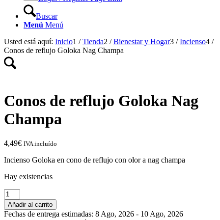
Buscar
Menú
Menú
Usted está aquí:
Inicio
1
/
Tienda
2
/
Bienestar y Hogar
3
/
Incienso
4
/
Conos de reflujo Goloka Nag Champa
Conos de reflujo Goloka Nag
Champa
4,49
€
IVA incluído
Incienso Goloka en cono de reflujo con olor a nag champa
Hay existencias
Conos
de
Añadir al carrito
reflujo
Fechas de entrega estimadas: 8 Ago, 2026 - 10 Ago, 2026
Goloka