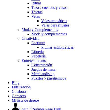
Ritual
Tazas, cuencos y vasos
Teteras
Velas
Velas aromáticas
Velas para rituales
Moda y Complementos
Moda y complementos
Creatividad
Escritura
Plumas estilográficas
Librería
Papelería
Entretenimiento
Construcción
Juegos de mesa
Merchandising
Puzzles y pasatiempos
Blog
Fidelización
Colabora
Contacto
Mi lista de deseos
Login / Register Page Link