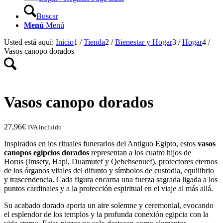
Buscar
Menú
Menú
Usted está aquí:
Inicio
1
/
Tienda
2
/
Bienestar y Hogar
3
/
Hogar
4
/
Vasos canopo dorados
Vasos canopo dorados
27,96
€
IVA incluído
Inspirados en los rituales funerarios del Antiguo Egipto, estos
vasos
canopos egipcios dorados
representan a los cuatro hijos de
Horus (Imsety, Hapi, Duamutef y Qebehsenuef), protectores eternos
de los órganos vitales del difunto y símbolos de custodia, equilibrio
y trascendencia. Cada figura encarna una fuerza sagrada ligada a los
puntos cardinales y a la protección espiritual en el viaje al más allá.
Su acabado dorado aporta un aire solemne y ceremonial, evocando
el esplendor de los templos y la profunda conexión egipcia con la