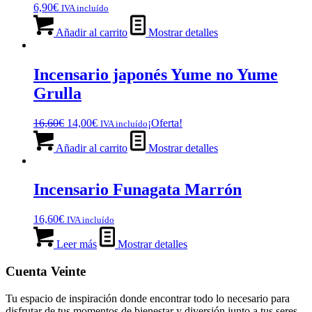
6,90
€
IVA incluído
Añadir al carrito
Mostrar detalles
Incensario japonés Yume no Yume
Grulla
El
El
16,60
€
14,00
€
¡Oferta!
IVA incluído
precio
precio
original
actual
Añadir al carrito
Mostrar detalles
era:
es:
16,60€.
14,00€.
Incensario Funagata Marrón
16,60
€
IVA incluído
Leer más
Mostrar detalles
Cuenta Veinte
Tu espacio de inspiración donde encontrar todo lo necesario para
disfrutar de tus momentos de bienestar y diversión junto a tus seres