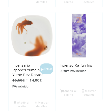
detalles
carrito
detalles
Incensario
Incienso Ka-fuh Iris
¡Oferta!
japonés Yume no
9,90
€
IVA incluído
Yume Pez Dorado
El
El
16,60
€
14,00
€
precio
precio
IVA incluído
Añadir al
Mostrar
original
actual
carrito
detalles
era:
es:
Añadir al
Mostrar
16,60€.
14,00€.
carrito
detalles