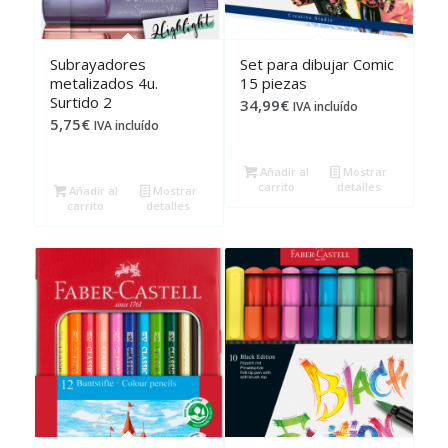
Subrayadores
Set para dibujar Comic
metalizados 4u.
15 piezas
Surtido 2
34,99
€
IVA incluído
5,75
€
IVA incluído
Añadir al
Mostrar
carrito
detalles
Añadir al
Mostrar
carrito
detalles