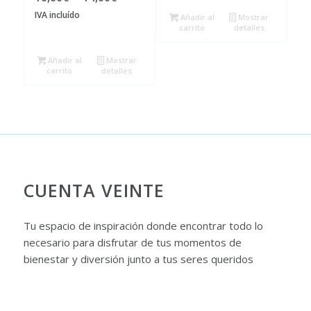
precio
precio
IVA incluído
Añadir al
Mostrar
carrito
detalles
original
actual
era:
es:
Añadir al
Mostrar
16,60€.
14,00€.
carrito
detalles
CUENTA VEINTE
Tu espacio de inspiración donde encontrar todo lo
necesario para disfrutar de tus momentos de
bienestar y diversión junto a tus seres queridos