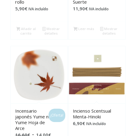
rollo
Suerte
5,90
€
11,90
€
IVA incluído
IVA incluído
Añadir al
Mostrar
Leer más
Mostrar
carrito
detalles
detalles
Incensario
Incienso Scentsual
¡Oferta!
japonés Yume no
Menta-Hinoki
Yume Hoja de
6,90
€
IVA incluído
Arce
El
El
16,60
€
14,00
€