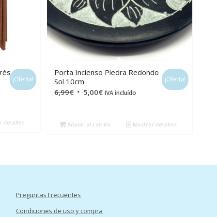
trés
Porta Incienso Piedra Redondo
¡Oferta!
¡Oferta!
Sol 10cm
El
El
6,99
€
5,00
€
IVA incluído
precio
precio
original
actual
 detalles
Añadir al carrito
Mostrar detalles
era:
es:
6,99€.
5,00€.
Preguntas Frecuentes
Condiciones de uso y compra