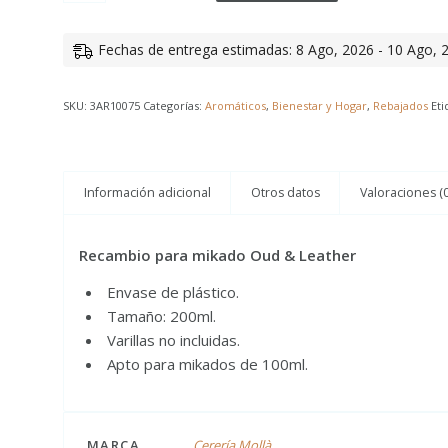
Fechas de entrega estimadas: 8 Ago, 2026 - 10 Ago, 
SKU:
3AR10075
Categorías:
Aromáticos
,
Bienestar y Hogar
,
Rebajados
Eti
Información adicional
Otros datos
Valoraciones (0
Recambio para mikado Oud & Leather
Envase de plástico.
Tamaño: 200ml.
Varillas no incluidas.
Apto para mikados de 100ml.
MARCA
Cerería Mollà