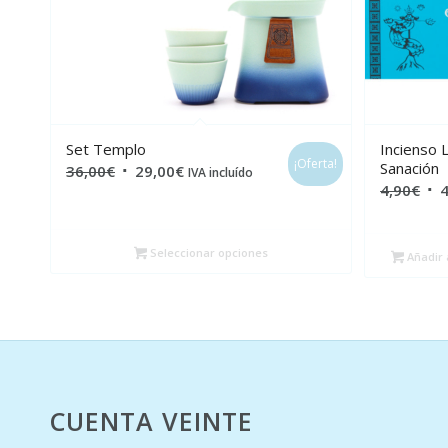
Set Templo
Incienso
¡Oferta!
Sanación
El
El
36,00
€
29,00
€
IVA incluído
El
4,90
€
4
precio
precio
pre
original
actual
ori
era:
es:
Seleccionar opciones
Añadir a
era
36,00€.
29,00€.
4,9
CUENTA VEINTE