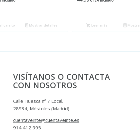
A incluído
IVA incluído
l carrito
Mostrar detalles
Leer más
Mostrar
VISÍTANOS O CONTACTA
CON NOSOTROS
Calle Huesca nº 7 Local.
28934, Móstoles (Madrid)
cuentaveinte@cuentaveinte.es
914 412 995