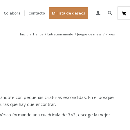
Colabora
Contacto
Mi lista de deseos
Inicio
/
Tienda
/
Entretenimiento
/
Juegos de mesa
/
Pixies
rándote con pequeñas criaturas escondidas. En el bosque
turas que hay que encontrar.
umérico formando una cuadricula de 3×3, escoge la mejor