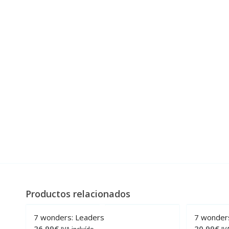
Productos relacionados
7 wonders: Leaders
7 wonders
26,99
€
20,99
€