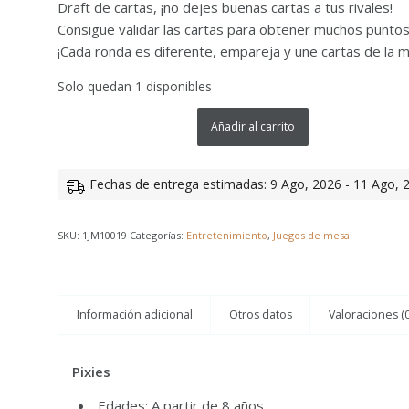
Draft de cartas, ¡no dejes buenas cartas a tus rivales!
Consigue validar las cartas para obtener muchos punto
¡Cada ronda es diferente, empareja y une cartas de la m
Solo quedan 1 disponibles
Añadir al carrito
Fechas de entrega estimadas: 9 Ago, 2026 - 11 Ago, 
SKU:
1JM10019
Categorías:
Entretenimiento
,
Juegos de mesa
Información adicional
Otros datos
Valoraciones (0
Pixies
Edades: A partir de 8 años