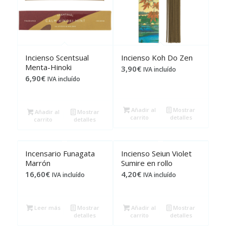
Incienso Scentsual
Incienso Koh Do Zen
Menta-Hinoki
3,90
€
IVA incluído
6,90
€
IVA incluído
Añadir al
Mostrar
Añadir al
Mostrar
carrito
detalles
carrito
detalles
Incensario Funagata
Incienso Seiun Violet
Marrón
Sumire en rollo
16,60
€
4,20
€
IVA incluído
IVA incluído
Leer más
Mostrar
Añadir al
Mostrar
detalles
carrito
detalles