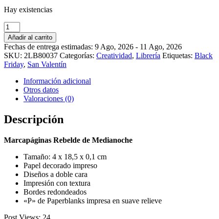
Hay existencias
Marcapáginas
Rebelde
Añadir al carrito
de
Fechas de entrega estimadas: 9 Ago, 2026 - 11 Ago, 2026
Medianoche
SKU:
2LB80037
Categorías:
Creatividad
,
Librería
Etiquetas:
Black
cantidad
Friday
,
San Valentín
Información adicional
Otros datos
Valoraciones (0)
Descripción
Marcapáginas Rebelde de Medianoche
Tamaño: 4 x 18,5 x 0,1 cm
Papel decorado impreso
Diseños a doble cara
Impresión con textura
Bordes redondeados
«P» de Paperblanks impresa en suave relieve
Post Views:
24