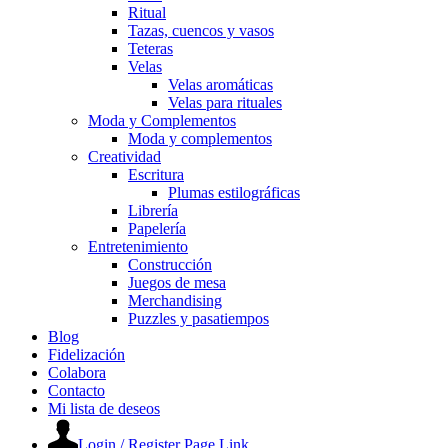
Ritual
Tazas, cuencos y vasos
Teteras
Velas
Velas aromáticas
Velas para rituales
Moda y Complementos
Moda y complementos
Creatividad
Escritura
Plumas estilográficas
Librería
Papelería
Entretenimiento
Construcción
Juegos de mesa
Merchandising
Puzzles y pasatiempos
Blog
Fidelización
Colabora
Contacto
Mi lista de deseos
Login / Register Page Link