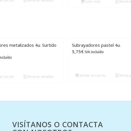
l carrito
Mostrar detalles
Leer más
Mostrar
res metalizados 4u. Surtido
Subrayadores pastel 4u.
5,75
€
IVA incluído
incluído
Añadir al carrito
Mostrar
l carrito
Mostrar detalles
VISÍTANOS O CONTACTA