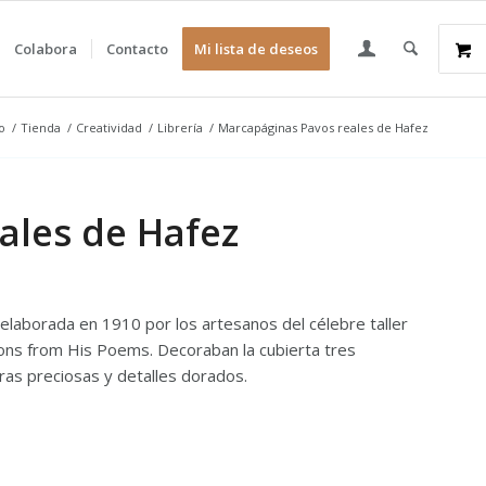
Colabora
Contacto
Mi lista de deseos
io
/
Tienda
/
Creatividad
/
Librería
/
Marcapáginas Pavos reales de Hafez
ales de Hafez
elaborada en 1910 por los artesanos del célebre taller
ctions from His Poems. Decoraban la cubierta tres
ras preciosas y detalles dorados.