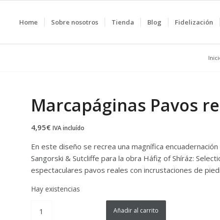
Home
Sobre nosotros
Tienda
Blog
Fidelización
Inic
Marcapáginas Pavos re
4,95
€
IVA incluído
En este diseño se recrea una magnífica encuadernación 
Sangorski & Sutcliffe para la obra Háfiz̤ of Shíráz: Sele
espectaculares pavos reales con incrustaciones de pied
Hay existencias
Añadir al carrito