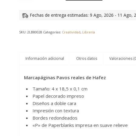
Fechas de entrega estimadas: 9 Ago, 2026 - 11 Ago, 
SKU:
2LB80028
Categorías:
Creatividad
,
Librería
Información adicional
Otros datos
Valoraciones (0
Marcapáginas Pavos reales de Hafez
Tamaño: 4 x 18,5 x 0,1 cm
Papel decorado impreso
Diseños a doble cara
Impresión con textura
Bordes redondeados
«P» de Paperblanks impresa en suave relieve