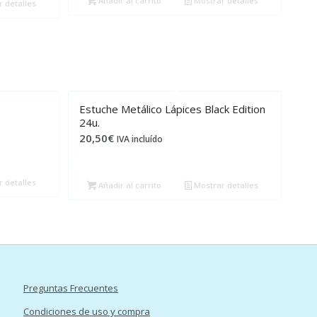
Añadir al carrito
Mostrar detalles
 detalles
Estuche Metálico Lápices Black Edition
24u.
20,50
€
IVA incluído
 detalles
Añadir al carrito
Mostrar detalles
Preguntas Frecuentes
Condiciones de uso y compra