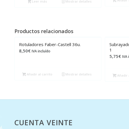
Añadir a
Leer más
Mostrar detalles
Productos relacionados
Rotuladores Faber-Castell 36u.
Subrayado
1
8,50
€
IVA incluído
5,75
€
IVA 
Añadir al carrito
Mostrar detalles
Añadir a
CUENTA VEINTE