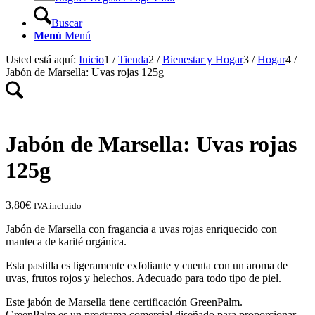
Buscar
Menú
Menú
Usted está aquí:
Inicio
1
/
Tienda
2
/
Bienestar y Hogar
3
/
Hogar
4
/
Jabón de Marsella: Uvas rojas 125g
Jabón de Marsella: Uvas rojas
125g
3,80
€
IVA incluído
Jabón de Marsella con fragancia a uvas rojas enriquecido con
manteca de karité orgánica.
Esta pastilla es ligeramente exfoliante y cuenta con un aroma de
uvas, frutos rojos y helechos. Adecuado para todo tipo de piel.
Este jabón de Marsella tiene certificación GreenPalm.
GreenPalm es un programa comercial diseñado para proporcionar