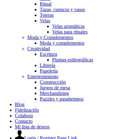
Ritual
Tazas, cuencos y vasos
Teteras
Velas
Velas aromáticas
Velas para rituales
Moda y Complementos
Moda y complementos
Creatividad
Escritura
Plumas estilográficas
Librería
Papelería
Entretenimiento
Construcción
Juegos de mesa
Merchandising
Puzzles y pasatiempos
Blog
Fidelización
Colabora
Contacto
Mi lista de deseos
Login / Register Page Link