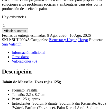
soluciones a los problemas sociales y ambientales causados por la
producción de aceite de palma.
Hay existencias
Jabón
de
Añadir al carrito
Marsella:
Fechas de entrega estimadas: 8 Ago, 2026 - 10 Ago, 2026
Uvas
SKU:
5HH00045
Categorías:
Bienestar y Hogar
,
Hogar
Etiqueta:
rojas
San Valentín
125g
cantidad
Información adicional
Otros datos
Valoraciones (0)
Descripción
Jabón de Marsella: Uvas rojas 125g
Formato: Pastilla
Tamaño: 2,2 x 8,7 cm
Peso: 125 g. aprox
Ingredientes: Sodium Palmate, Sodium Palm Kernelate, Aqua
(Water), Parfum (Fragrance), Palm Kernel Acid, Sodium