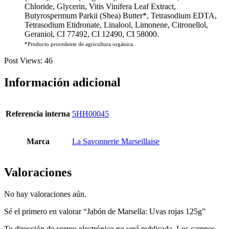
Chloride, Glycerin, Vitis Vinifera Leaf Extract,
Butyrospermum Parkii (Shea) Butter*, Tetrasodium EDTA,
Tetrasodium Etidronate, Linalool, Limonene, Citronellol,
Geraniol, CI 77492, CI 12490, CI 58000.
*Producto procedente de agricultura orgánica.
Post Views:
46
Información adicional
Referencia interna
5HH00045
Marca
La Savonnerie Marseillaise
Valoraciones
No hay valoraciones aún.
Sé el primero en valorar “Jabón de Marsella: Uvas rojas 125g”
Tu dirección de correo electrónico no será publicada.
Los campos