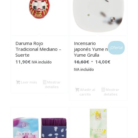
Daruma Rojo
Incensario
¡Oferta!
Tradicional Mediano –
japonés Yume no
Suerte
Yume Grulla
El
El
11,90
€
16,60
€
14,00
€
IVA incluído
precio
precio
IVA incluído
original
actual
Leer más
Mostrar
era:
es:
detalles
Añadir al
Mostrar
16,60€.
14,00€.
carrito
detalles