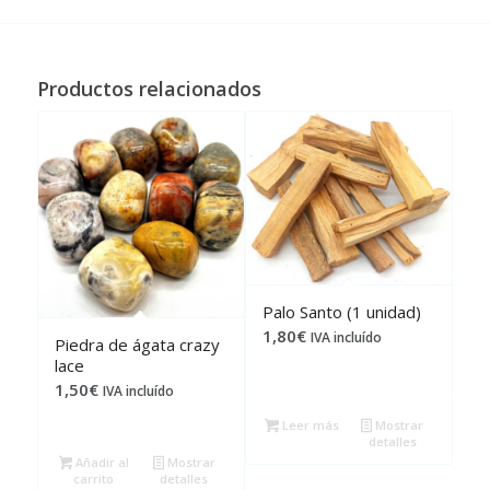
Productos relacionados
Palo Santo (1 unidad)
1,80
€
IVA incluído
Piedra de ágata crazy
lace
1,50
€
IVA incluído
Leer más
Mostrar
detalles
Añadir al
Mostrar
carrito
detalles