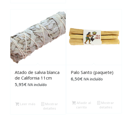
Atado de salvia blanca
Palo Santo (paquete)
de California 11cm
6,50
€
IVA incluído
5,95
€
IVA incluído
Añadir al
Mostrar
Leer más
Mostrar
carrito
detalles
detalles