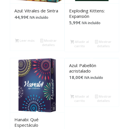
Azul: Vitrales de Sintra
Exploding Kittens:
Expansión
44,99
€
IVA incluído
5,99
€
IVA incluído
Leer más
Mostrar
Añadir al
Mostrar
detalles
carrito
detalles
Azul: Pabellón
acristalado
18,00
€
IVA incluído
Añadir al
Mostrar
carrito
detalles
Hanabi: Qué
Espectáculo