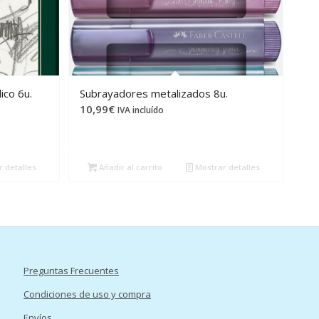
ico 6u.
Subrayadores metalizados 8u.
10,99
€
IVA incluído
 detalles
Añadir al carrito
Mostrar detalles
Preguntas Frecuentes
Condiciones de uso y compra
Envíos