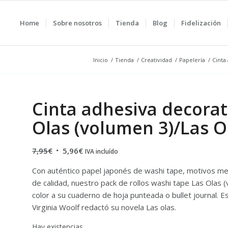
Home
Sobre nosotros
Tienda
Blog
Fidelización
Inicio
/
Tienda
/
Creatividad
/
Papelería
/
Cinta
Cinta adhesiva decorat
Olas (volumen 3)/Las O
El
El
7,95
€
5,96
€
IVA incluído
precio
precio
Con auténtico papel japonés de washi tape, motivos met
original
actual
de calidad, nuestro pack de rollos washi tape Las Olas
era:
es:
color a su cuaderno de hoja punteada o bullet journal. 
7,95€.
5,96€.
Virginia Woolf redactó su novela Las olas.
Hay existencias