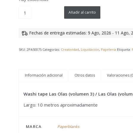
Añadir al carrito
Fechas de entrega estimadas: 9 Ago, 2026 - 11 Ago, 
SKU:
2PA50075
Categorías:
Creatividad
,
Liquidación
,
Papelería
Etiqueta:
Información adicional
Otros datos
Valoraciones (0
Washi tape Las Olas (volumen 3) / Las Olas (volum
Largo: 10 metros aproximadamente
MARCA
Paperblanks