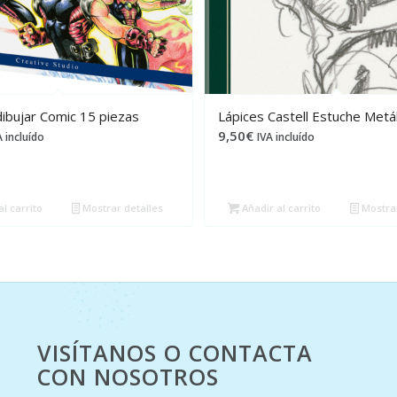
dibujar Comic 15 piezas
Lápices Castell Estuche Metál
9,50
€
A incluído
IVA incluído
l carrito
Mostrar detalles
Añadir al carrito
Mostrar
VISÍTANOS O CONTACTA
CON NOSOTROS