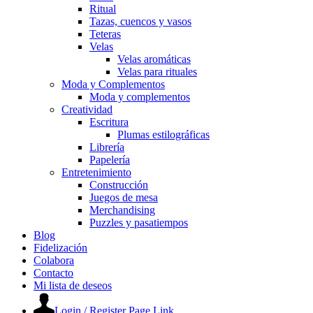
Ritual
Tazas, cuencos y vasos
Teteras
Velas
Velas aromáticas
Velas para rituales
Moda y Complementos
Moda y complementos
Creatividad
Escritura
Plumas estilográficas
Librería
Papelería
Entretenimiento
Construcción
Juegos de mesa
Merchandising
Puzzles y pasatiempos
Blog
Fidelización
Colabora
Contacto
Mi lista de deseos
Login / Register Page Link