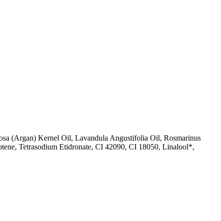
nosa (Argan) Kernel Oil, Lavandula Angustifolia Oil, Rosmarinus
otene, Tetrasodium Etidronate, CI 42090, CI 18050, Linalool*,