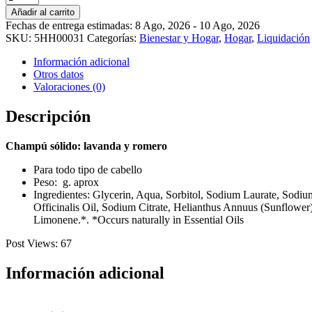
sólido:
Añadir al carrito
lavanda
Fechas de entrega estimadas: 8 Ago, 2026 - 10 Ago, 2026
y
SKU:
5HH00031
Categorías:
Bienestar y Hogar
,
Hogar
,
Liquidación
romero
cantidad
Información adicional
Otros datos
Valoraciones (0)
Descripción
Champú sólido: lavanda y romero
Para todo tipo de cabello
Peso: g. aprox
Ingredientes: Glycerin, Aqua, Sorbitol, Sodium Laurate, Sodiu
Officinalis Oil, Sodium Citrate, Helianthus Annuus (Sunflower
Limonene.*. *Occurs naturally in Essential Oils
Post Views:
67
Información adicional