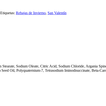
Etiquetas:
Rebajas de Invierno
,
San Valentín
m Stearate, Sodium Oleate, Citric Acid, Sodium Chloride, Argania Spi
) Seed Oil, Polyquaternium-7, Tetrasodium Iminodisuccinate, Beta-Car