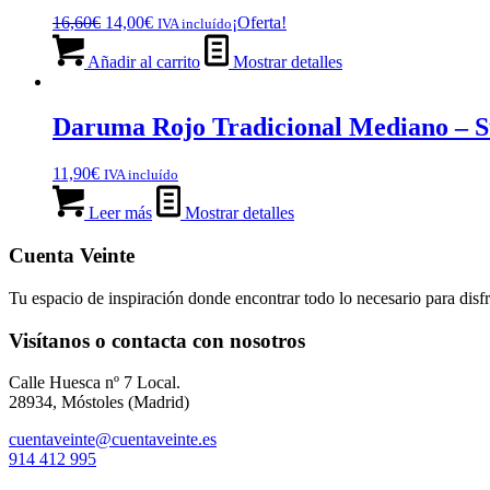
El
El
16,60
€
14,00
€
¡Oferta!
IVA incluído
precio
precio
original
actual
Añadir al carrito
Mostrar detalles
era:
es:
16,60€.
14,00€.
Daruma Rojo Tradicional Mediano – S
11,90
€
IVA incluído
Leer más
Mostrar detalles
Cuenta Veinte
Tu espacio de inspiración donde encontrar todo lo necesario para disfr
Visítanos o contacta con nosotros
Calle Huesca nº 7 Local.
28934, Móstoles (Madrid)
cuentaveinte@cuentaveinte.es
914 412 995