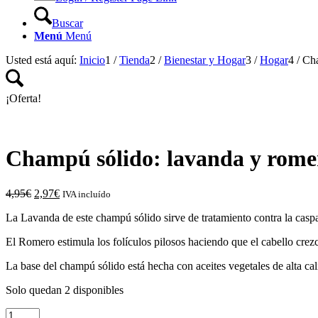
Buscar
Menú
Menú
Usted está aquí:
Inicio
1
/
Tienda
2
/
Bienestar y Hogar
3
/
Hogar
4
/
Cha
¡Oferta!
Champú sólido: lavanda y rome
El
El
4,95
€
2,97
€
IVA incluído
precio
precio
La Lavanda de este champú sólido sirve de tratamiento contra la caspa y
original
actual
era:
es:
El Romero estimula los folículos pilosos haciendo que el cabello crezc
4,95€.
2,97€.
La base del champú sólido está hecha con aceites vegetales de alta c
Solo quedan 2 disponibles
Champú