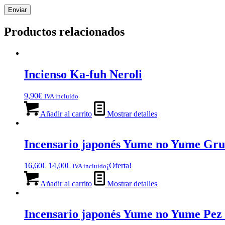
Productos relacionados
Incienso Ka-fuh Neroli
9,90
€
IVA incluído
Añadir al carrito
Mostrar detalles
Incensario japonés Yume no Yume Gru
El
El
16,60
€
14,00
€
¡Oferta!
IVA incluído
precio
precio
original
actual
Añadir al carrito
Mostrar detalles
era:
es:
16,60€.
14,00€.
Incensario japonés Yume no Yume Pez