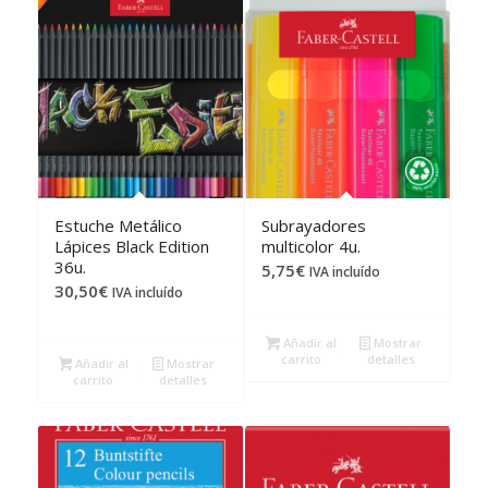
Estuche Metálico
Subrayadores
Lápices Black Edition
multicolor 4u.
36u.
5,75
€
IVA incluído
30,50
€
IVA incluído
Añadir al
Mostrar
carrito
detalles
Añadir al
Mostrar
carrito
detalles