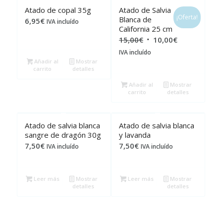
Atado de copal 35g
Atado de Salvia
¡Oferta!
Blanca de
6,95
€
IVA incluído
California 25 cm
El
El
15,00
€
10,00
€
precio
precio
IVA incluído
Añadir al
Mostrar
original
actual
carrito
detalles
era:
es:
Añadir al
Mostrar
15,00€.
10,00€.
carrito
detalles
Atado de salvia blanca
Atado de salvia blanca
sangre de dragón 30g
y lavanda
7,50
€
7,50
€
IVA incluído
IVA incluído
Leer más
Mostrar
Leer más
Mostrar
detalles
detalles