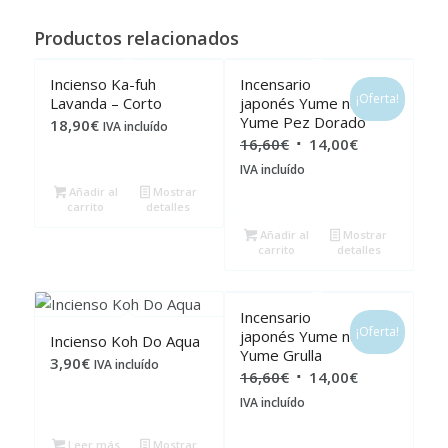
Productos relacionados
Incienso Ka-fuh
Incensario
¡Oferta!
Lavanda – Corto
japonés Yume no
Yume Pez Dorado
18,90
€
IVA incluído
El
El
16,60
€
14,00
€
precio
precio
IVA incluído
original
actual
Añadir al
Mostrar
carrito
detalles
era:
es:
Añadir al
Mostrar
16,60€.
14,00€.
carrito
detalles
Incensario
¡Oferta!
japonés Yume no
Incienso Koh Do Aqua
Yume Grulla
3,90
€
IVA incluído
El
El
16,60
€
14,00
€
precio
precio
IVA incluído
original
actual
Leer más
Mostrar