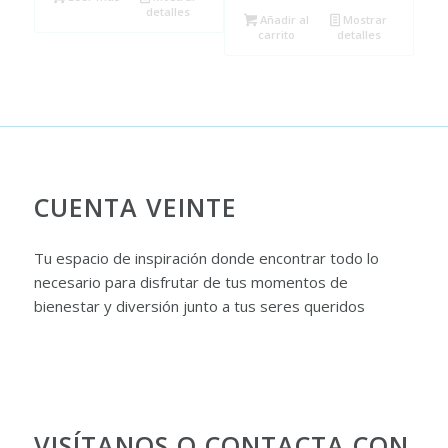
era:
es:
detalles
Añadir al
Mostrar
16,60€.
14,00€.
carrito
detalles
CUENTA VEINTE
Tu espacio de inspiración donde encontrar todo lo
necesario para disfrutar de tus momentos de
bienestar y diversión junto a tus seres queridos
VISÍTANOS O CONTACTA CON