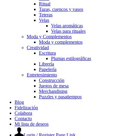
Ritual
Tazas, cuencos y vasos
Teteras
Velas
Velas aromáticas
Velas para rituales
Moda y Complementos
Moda y complementos
Creatividad
Escritura
Plumas estilográficas
Librería
Papelería
Entretenimiento
Construcción
Juegos de mesa
Merchandising
Puzzles y pasatiempos
Blog
Fidelización
Colabora
Contacto
Mi lista de deseos
Login / Register Page Link