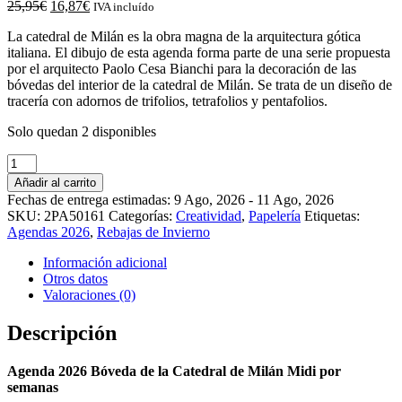
El
El
25,95
€
16,87
€
IVA incluído
precio
precio
La catedral de Milán es la obra magna de la arquitectura gótica
original
actual
italiana. El dibujo de esta agenda forma parte de una serie propuesta
era:
es:
por el arquitecto Paolo Cesa Bianchi para la decoración de las
25,95€.
16,87€.
bóvedas del interior de la catedral de Milán. Se trata de un diseño de
tracería con adornos de trifolios, tetrafolios y pentafolios.
Solo quedan 2 disponibles
Agenda
2026
Añadir al carrito
Bóveda
Fechas de entrega estimadas: 9 Ago, 2026 - 11 Ago, 2026
de
SKU:
2PA50161
Categorías:
Creatividad
,
Papelería
Etiquetas:
la
Agendas 2026
,
Rebajas de Invierno
Catedral
de
Información adicional
Milán
Otros datos
Ultra
Valoraciones (0)
por
semanas
Descripción
cantidad
Agenda 2026 Bóveda de la Catedral de Milán Midi por
semanas