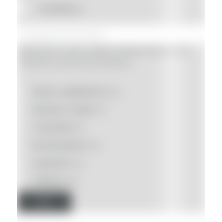
En oferta
(0)
Búsqueda por nombre, categoría, referencia interna o SKU
(Introduce un mínimo de 3 caracteres)
Moda y complementos
(0)
Bienestar y Hogar
(0)
Creatividad
(0)
Entretenimiento
(6)
Liquidación
(0)
Solidarios
(0)
Filtro