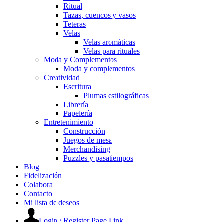
Ritual
Tazas, cuencos y vasos
Teteras
Velas
Velas aromáticas
Velas para rituales
Moda y Complementos
Moda y complementos
Creatividad
Escritura
Plumas estilográficas
Librería
Papelería
Entretenimiento
Construcción
Juegos de mesa
Merchandising
Puzzles y pasatiempos
Blog
Fidelización
Colabora
Contacto
Mi lista de deseos
Login / Register Page Link