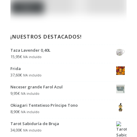
Filtro
¡NUESTROS DESTACADOS!
Taza Lavender 0,40L
15,95
€
IVA incluído
Frida
37,60
€
IVA incluído
Neceser grande Farol Azul
9,95
€
IVA incluído
Okiagari Tentetieso Príncipe Tono
8,90
€
IVA incluído
Tarot Sabiduría de Bruja
34,00
€
IVA incluído